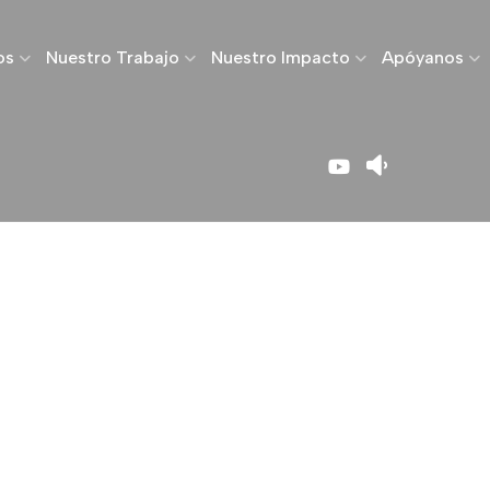
os
Nuestro Trabajo
Nuestro Impacto
Apóyanos
Quiénes Somos
Home
Quiénes Somos